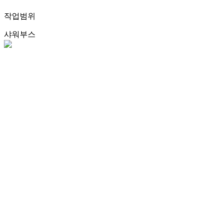
작업범위
샤워부스